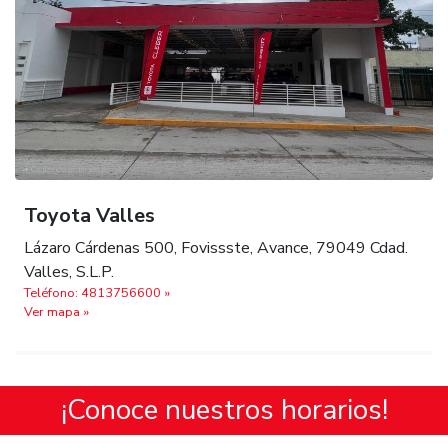
Toyota Valles
Lázaro Cárdenas 500, Fovissste, Avance, 79049 Cdad.
Valles, S.L.P.
Teléfono: 4813756600 »
Ver mapa »
¡Conoce nuestros horarios!