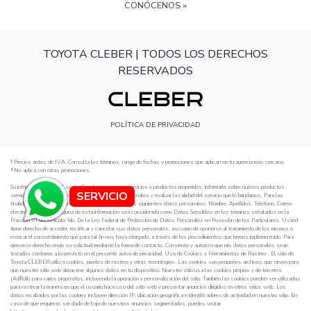
CONÓCENOS »
TOYOTA CLEBER | TODOS LOS DERECHOS
RESERVADOS
POLÍTICA DE PRIVACIDAD
¹
Precios antes de IVA. Consulta los términos, rango de fechas y promociones que aplican en tu agencia más cercana.
²
No aplica con otras promociones.
Su información personal será utilizada para proveer servicios y productos requeridos, informarle sobre nuevos productos,
SERVICIO
servicios o cambios en los mismos, mensajes promocionales y evaluar la calidad del servicio que le brindamos. Para las
finalidades antes mencionadas, requerimos obtener los siguientes datos personales: Nombre, Apellidos, Teléfono, Correo
electrónico; sin que ninguna de esta información sea considerada como Datos Sensibles en los términos señalados en la
Fracción VI del Artículo ²do. De la Ley Federal de Protección de Datos Personales en Posesión de los Particulares. Usted
tiene derecho de acceder, rectificar y cancelar sus datos personales, así como de oponerse al tratamiento de los mismos o
revocar el consentimiento que para tal fin nos haya otorgado, a través de los procedimientos que hemos implementado. Para
ejercerse derecho envíe su solicitud mediante la forma de contacto. Consiento y autorizo que mis datos personales sean
tratados conforme a lo previsto en el presente aviso de privacidad. Uso de Cookies y Herramientas de Rastreo . El sitio de
Toyota CLEBER utiliza cookies, pixeles de rastreo y otras tecnologías. Las cookies son pequeños archivos que sirven para
que nuestro sitio web almacene algunos datos en tu dispositivo. Nuestro sitio usa las cookies propias y de terceros
(AdRoll) para varios propósitos, incluyendo la operación y personalización del sitio. También las cookies pueden ser utilizadas
para rastrear la manera en que el usuario hace uso del sitio web y presentar anuncios dirigidos en otros sitios web. Los
datos recabados por las cookies incluyen dirección IP, ubicación geográfica e identificadores de actividad en nuestro sitio. En
caso de que requieras ser dado de baja de nuestros anuncios segmentados, puedes visitar