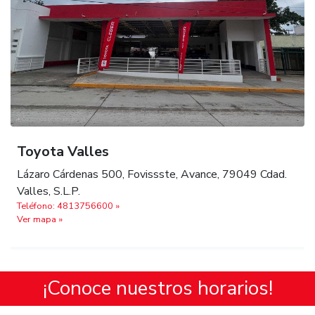
Toyota Valles
Lázaro Cárdenas 500, Fovissste, Avance, 79049 Cdad.
Valles, S.L.P.
Teléfono: 4813756600 »
Ver mapa »
¡Conoce nuestros horarios!