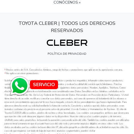
CONÓCENOS »
TOYOTA CLEBER | TODOS LOS DERECHOS
RESERVADOS
POLÍTICA DE PRIVACIDAD
¹
Precios antes de IVA. Consulta los términos, rango de fechas y promociones que aplican en tu agencia más cercana.
²
No aplica con otras promociones.
Su información personal será utilizada para proveer servicios y productos requeridos, informarle sobre nuevos productos,
SERVICIO
servicios o cambios en los mismos, mensajes promocionales y evaluar la calidad del servicio que le brindamos. Para las
finalidades antes mencionadas, requerimos obtener los siguientes datos personales: Nombre, Apellidos, Teléfono, Correo
electrónico; sin que ninguna de esta información sea considerada como Datos Sensibles en los términos señalados en la
Fracción VI del Artículo ²do. De la Ley Federal de Protección de Datos Personales en Posesión de los Particulares. Usted
tiene derecho de acceder, rectificar y cancelar sus datos personales, así como de oponerse al tratamiento de los mismos o
revocar el consentimiento que para tal fin nos haya otorgado, a través de los procedimientos que hemos implementado. Para
ejercerse derecho envíe su solicitud mediante la forma de contacto. Consiento y autorizo que mis datos personales sean
tratados conforme a lo previsto en el presente aviso de privacidad. Uso de Cookies y Herramientas de Rastreo . El sitio de
Toyota CLEBER utiliza cookies, pixeles de rastreo y otras tecnologías. Las cookies son pequeños archivos que sirven para
que nuestro sitio web almacene algunos datos en tu dispositivo. Nuestro sitio usa las cookies propias y de terceros
(AdRoll) para varios propósitos, incluyendo la operación y personalización del sitio. También las cookies pueden ser utilizadas
para rastrear la manera en que el usuario hace uso del sitio web y presentar anuncios dirigidos en otros sitios web. Los
datos recabados por las cookies incluyen dirección IP, ubicación geográfica e identificadores de actividad en nuestro sitio. En
caso de que requieras ser dado de baja de nuestros anuncios segmentados, puedes visitar