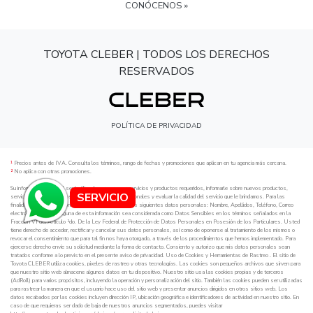
CONÓCENOS »
TOYOTA CLEBER | TODOS LOS DERECHOS
RESERVADOS
POLÍTICA DE PRIVACIDAD
¹
Precios antes de IVA. Consulta los términos, rango de fechas y promociones que aplican en tu agencia más cercana.
²
No aplica con otras promociones.
Su información personal será utilizada para proveer servicios y productos requeridos, informarle sobre nuevos productos,
SERVICIO
servicios o cambios en los mismos, mensajes promocionales y evaluar la calidad del servicio que le brindamos. Para las
finalidades antes mencionadas, requerimos obtener los siguientes datos personales: Nombre, Apellidos, Teléfono, Correo
electrónico; sin que ninguna de esta información sea considerada como Datos Sensibles en los términos señalados en la
Fracción VI del Artículo ²do. De la Ley Federal de Protección de Datos Personales en Posesión de los Particulares. Usted
tiene derecho de acceder, rectificar y cancelar sus datos personales, así como de oponerse al tratamiento de los mismos o
revocar el consentimiento que para tal fin nos haya otorgado, a través de los procedimientos que hemos implementado. Para
ejercerse derecho envíe su solicitud mediante la forma de contacto. Consiento y autorizo que mis datos personales sean
tratados conforme a lo previsto en el presente aviso de privacidad. Uso de Cookies y Herramientas de Rastreo . El sitio de
Toyota CLEBER utiliza cookies, pixeles de rastreo y otras tecnologías. Las cookies son pequeños archivos que sirven para
que nuestro sitio web almacene algunos datos en tu dispositivo. Nuestro sitio usa las cookies propias y de terceros
(AdRoll) para varios propósitos, incluyendo la operación y personalización del sitio. También las cookies pueden ser utilizadas
para rastrear la manera en que el usuario hace uso del sitio web y presentar anuncios dirigidos en otros sitios web. Los
datos recabados por las cookies incluyen dirección IP, ubicación geográfica e identificadores de actividad en nuestro sitio. En
caso de que requieras ser dado de baja de nuestros anuncios segmentados, puedes visitar