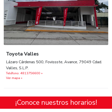
Toyota Valles
Lázaro Cárdenas 500, Fovissste, Avance, 79049 Cdad.
Valles, S.L.P.
Teléfono: 4813756600 »
Ver mapa »
¡Conoce nuestros horarios!