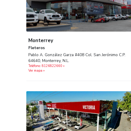
Encuentra tu sucursal más
Monterrey
Fleteros
Pablo A. González Garza #408 Col. San Jerón
64640, Monterrey, N.L.
Teléfono: 8126822660 »
Ver mapa »