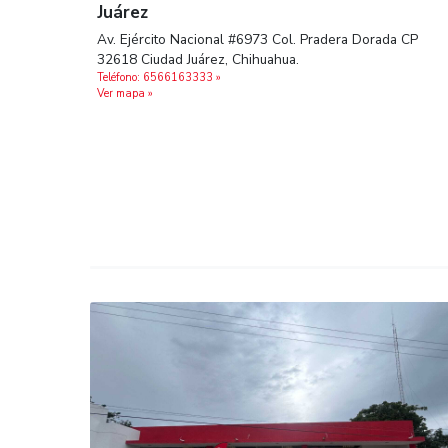
Ver mapa »
Juárez
Av. Ejército Nacional #6973 Col. Pradera Dor
32618 Ciudad Juárez, Chihuahua.
Teléfono: 6566163333 »
Ver mapa »