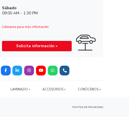
rios!
Horario de Refacciones