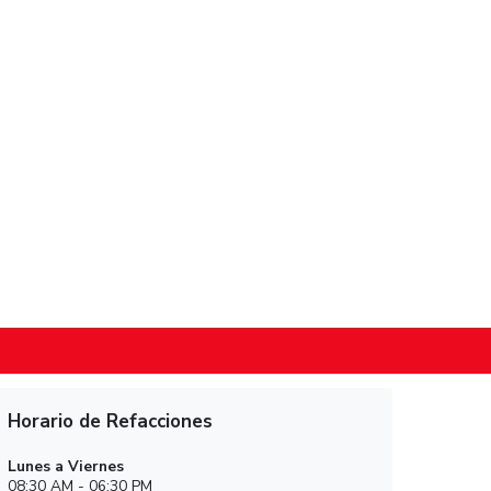
Monterrey Laminado y Pintura
Aarón Sáenz #1823 Col. Santa María C.P
Monterrey N.L.
Teléfono: 8183780073 »
Ver mapa »