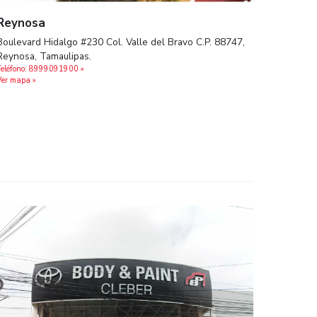
Reynosa
Boulevard Hidalgo #230 Col. Valle del B
Reynosa, Tamaulipas.
Teléfono: 8999091900 »
Ver mapa »
ampico,