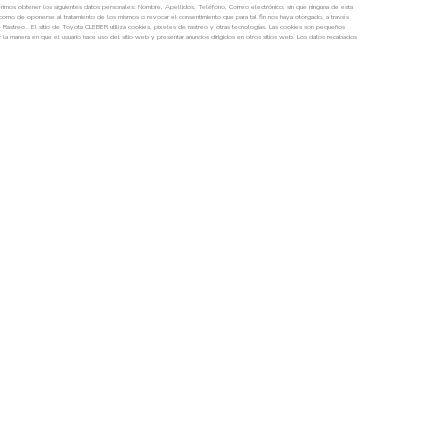
Lunes a Viernes
08:30 AM - 06:30 PM
Sábado
09:00 AM - 1:30 PM
Llámanos para más información
Solicita información »
BOLSA DE TRABAJO »
LAMINADO »
ACCESORIOS »