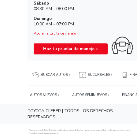
Toyota Valles
Lázaro Cárdenas 500, Fovissste, Avance, 79
Valles, S.L.P.
Teléfono: 4813756600 »
Ver mapa »
Horario de Ventas
Lunes a Viernes