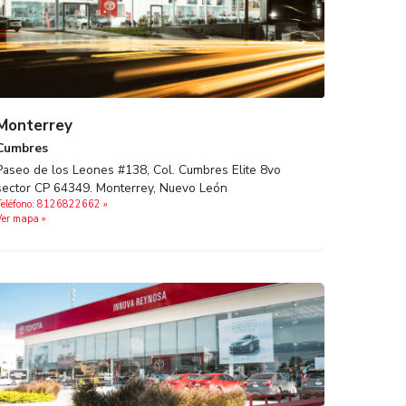
Monterrey
Cumbres
lla C.P.
Paseo de los Leones #138, Col. Cumbres
sector CP 64349. Monterrey, Nuevo Leó
Teléfono: 8126822662‬ »
Ver mapa »