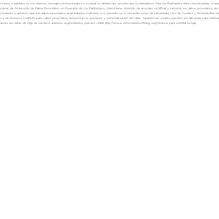
Lunes a Viernes
08:30 AM - 06:30 PM
Sábado
08:30 AM - 1:30 PM
Agenda tu cita de servicio »
Agenda tu cita »
FINANCIAMIENTO »
VER TODOS LOS MODELOS »
FINANCIAMIENTO »
SERVICIO »
UBICACIONES »