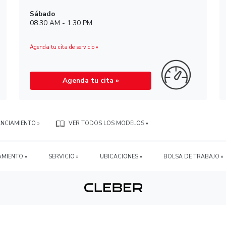
049 Cdad.
¡Conoce nuestros hora
Horario de Servicio