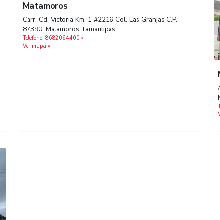
Tamps.
Teléfono: 8332303200 »
Ver mapa »
Matamoros
Carr. Cd. Victoria Km. 1 #2216 Col. Las Gran
ada CP
87390, Matamoros Tamaulipas.
Teléfono: 8682064400 »
Ver mapa »