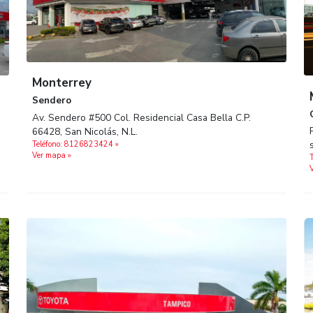
 cercana
Monterrey
Sendero
Av. Sendero #500 Col. Residencial Casa Be
imo C.P.
66428, San Nicolás, N.L.
Teléfono: 8126823424 »
Ver mapa »