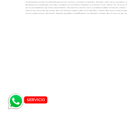
08:30 AM - 08:00 PM
Sábado
08:30 AM - 08:00 PM
Domingo
10:00 AM - 07:00 PM
Programa tu cita de manejo »
Haz tu prueba de manejo »
BUSCAR AUTOS »
SUCURSALES »
AUTOS NUEVOS »
AUTOS SEMINUEVOS »