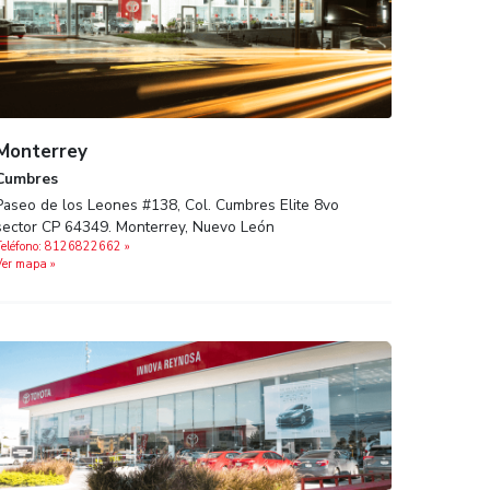
Monterrey
Cumbres
lla C.P.
Paseo de los Leones #138, Col. Cumbres
sector CP 64349. Monterrey, Nuevo Leó
Teléfono: 8126822662‬ »
Ver mapa »