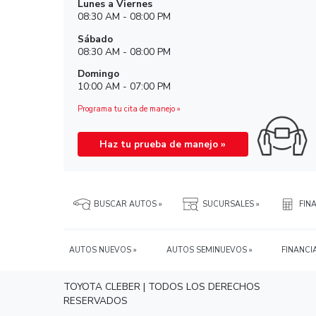
Toyota Valles
Lázaro Cárdenas 500, Fovissste, Avance, 79
Valles, S.L.P.
Teléfono: 4813756600 »
Ver mapa »
Horario de Ventas
Lunes a Viernes
08:30 AM - 08:00 PM