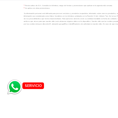
Sábado
08:30 AM - 08:00 PM
Domingo
10:00 AM - 07:00 PM
Programa tu cita de manejo »
Haz tu prueba de manejo »
BUSCAR AUTOS »
SUCURSALES »
AUTOS NUEVOS »
AUTOS SEMINUEVOS »
TOYOTA CLEBER | TODOS LOS DERECHOS