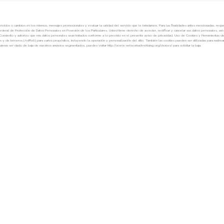
Sábado
08:30 AM - 1:30 PM
Agenda tu cita de servicio »
Agenda tu cita »
FINANCIAMIENTO »
VER TODOS LOS MODELOS »
FINANCIAMIENTO »
SERVICIO »
UBICACIONES »