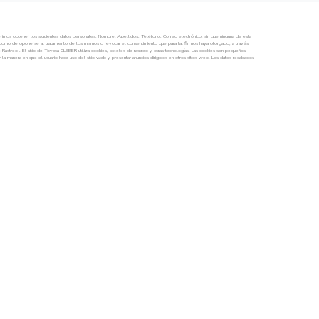
Sábado
09:00 AM - 1:30 PM
Llámanos para más información
Solicita información »
BOLSA DE TRABAJO »
LAMINADO »
ACCESORIOS »