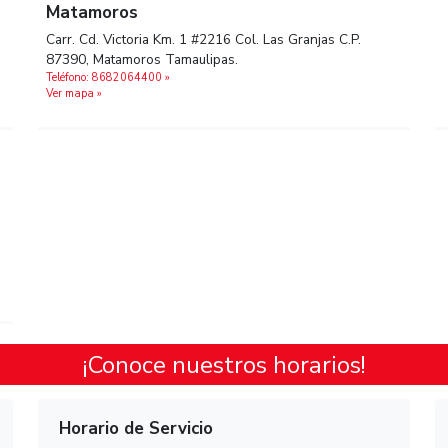
Tamps.
Teléfono: 8332303200 »
Ver mapa »
Matamoros
Carr. Cd. Victoria Km. 1 #2216 Col. Las Gran
ada CP
87390, Matamoros Tamaulipas.
Teléfono: 8682064400 »
Ver mapa »