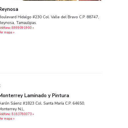
Reynosa
Boulevard Hidalgo #230 Col. Valle del B
Reynosa, Tamaulipas.
Teléfono: 8999091900 »
Ver mapa »
ampico,