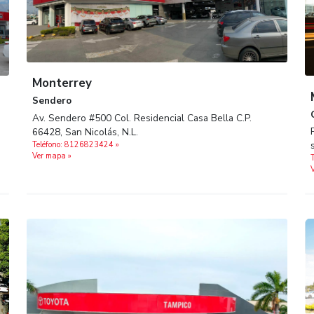
 cercana
Monterrey
Sendero
Av. Sendero #500 Col. Residencial Casa Be
imo C.P.
66428, San Nicolás, N.L.
Teléfono: 8126823424 »
Ver mapa »