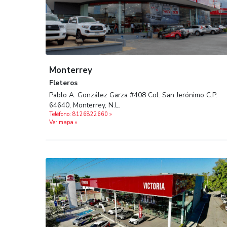
Encuentra tu sucursal más
Monterrey
Fleteros
Pablo A. González Garza #408 Col. San Jerón
64640, Monterrey, N.L.
Teléfono: 8126822660 »
Ver mapa »